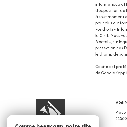
informatique et l
d’opposition, de
à tout moment en
pour plus d’infor
vos droits « Inf
la CNIL. Nous vo
Bloctel », sur laq
protection des D
le champ de saisi
Ce site est prot
de Google s'appl
AGEN
Place
1156
Comme beaucoup, notre site