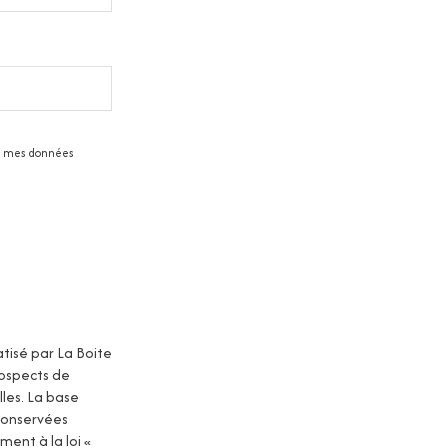
 de mes données
atisé par La Boite
rospects de
les. La base
 conservées
ent à la loi «