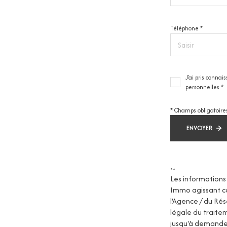
Téléphone *
J'ai pris conna
personnelles *
* Champs obligatoire
ENVOYER
**
Les informations 
Immo agissant co
l'Agence / du Ré
légale du traitem
jusqu'à demande 