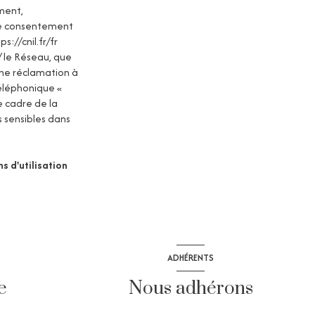
ement,
tre consentement
ps://cnil.fr/fr
 / le Réseau, que
une réclamation à
téléphonique «
e cadre de la
 sensibles dans
s d'utilisation
ADHÉRENTS
e
Nous adhérons