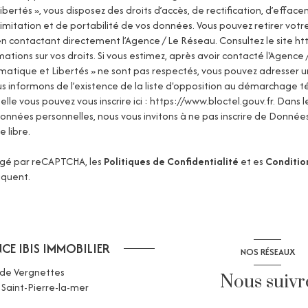
ibertés », vous disposez des droits d’accès, de rectification, d’effac
 limitation et de portabilité de vos données. Vous pouvez retirer vo
 contactant directement l’Agence / Le Réseau. Consultez le site
htt
mations sur vos droits. Si vous estimez, après avoir contacté l'Agence
ormatique et Libertés » ne sont pas respectés, vous pouvez adresser 
us informons de l’existence de la liste d'opposition au démarchage 
uelle vous pouvez vous inscrire ici :
https://www.bloctel.gouv.fr
. Dans l
onnées personnelles, nous vous invitons à ne pas inscrire de Données
e libre.
égé par reCAPTCHA, les
Politiques de Confidentialité
et es
Condition
iquent.
CE IBIS IMMOBILIER
NOS RÉSEAUX
 de Vergnettes
Nous suivr
0
Saint-Pierre-la-mer