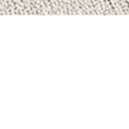
NOS ANNONCES
Ces biens sont recherchés !
ACHAT IMMOBILIER À SAI
ANNONCES IMMOBILIÈRES À SAIN
APPARTEMENT À VENDRE À SAINT
DUPLEX À VENDRE À SAINT-PIERR