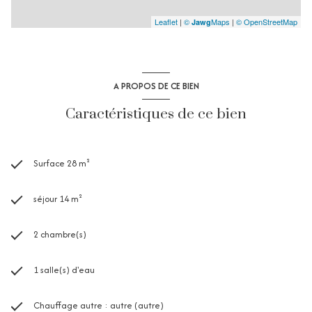
Leaflet
|
©
Maps
|
© OpenStreetMap
Jawg
A PROPOS DE CE BIEN
Caractéristiques de ce bien
Surface 28 m²
séjour 14 m²
2 chambre(s)
1 salle(s) d'eau
Chauffage autre : autre (autre)