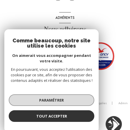
ADHÉRENTS
Nous adhérons
Comme beaucoup, notre site
utilise les cookies
On aimerait vous accompagner pendant
votre visite.
En poursuivant, vous acceptez l'utilisation des
cookies par ce site, afin de vous proposer des
contenus adaptés et réaliser des statistiques !
© 2026 | Tous droits réservés
PARAMÉTRER
Nos honoraires
Nos partenaires
Mentions légales
Admin
Politique RGPD
Cookies
TOUT ACCEPTER
Réalisé par :
Agence IBIS IMMOBILIER
Agence