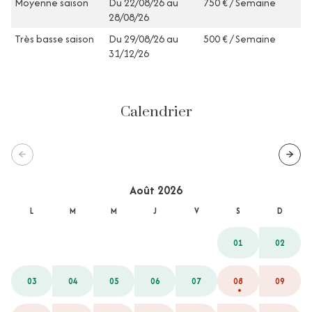
Moyenne saison
Du 22/08/26 au
750 € / Semaine
28/08/26
Très basse saison
Du 29/08/26 au
500 € / Semaine
31/12/26
Calendrier
Août 2026
L
M
M
J
V
S
D
01
02
03
04
05
06
07
08
09