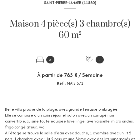
SAINT-PIERRE-LA-MER (11560)
Maison 4 pièce(s) 3 chambre(s)
60 m²
6
1
À partir de
765 € / Semaine
Réf :
MAIS 571
Belle villa proche de la plage, avec grande terrasse ombragée
Elle se compose d'un coin séjour et salon avec un canapé non
convertible, cuisine toute équipée lave linge lave vaisselle, micro ondes,
frigo congélateur... wc
A l'étage se trouve la salle d'eau avec douche, 1 chambre avec un lit 2
pers, 1 chambre avec 1 lit 2 pers et une 3ème avec des lits superposés et