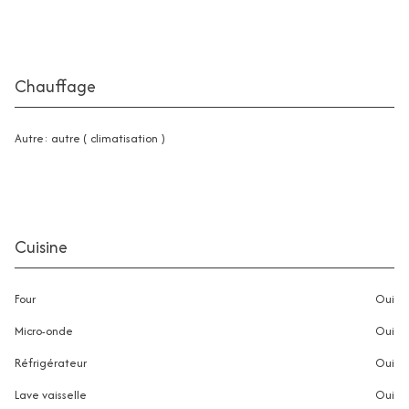
Chauffage
autre: autre ( climatisation )
Cuisine
Four
oui
Micro-onde
oui
Réfrigérateur
oui
Lave vaisselle
oui