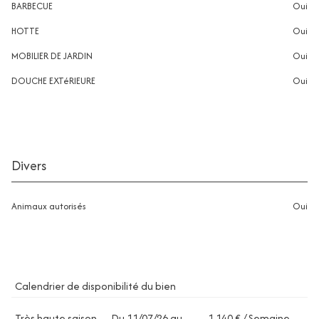
BARBECUE
oui
HOTTE
oui
MOBILIER DE JARDIN
oui
DOUCHE EXTéRIEURE
oui
Divers
Animaux autorisés
oui
Calendrier de disponibilité du bien
Très haute saison
Du 11/07/26 au
1 140 € / Semaine