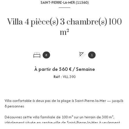
SAINT-PIERRE-LA-MER (11560)
Villa 4 pièce(s) 3 chambre(s) 100
m²
8
1
À partir de
560 € / Semaine
Réf :
VILL 390
Villa confortable à deux pas de la plage à Saint-Pierre-la-Mer — jusqu’à
8 personnes
Découvrez cette villa familiale de 100 m² sur un terrain de 300 m²,
idéalement située en centre-ville de Saint-Pierre-la-Mer, à seulement
100 m de la plage (150 m de la mer). Répartie sur deux niveaux et