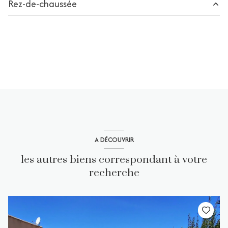
Rez-de-chaussée
chambre
m²
Séjour
20 m²
Salle d'eau
m²
WC
m²
cuisine
m²
A DÉCOUVRIR
les autres biens correspondant à votre
recherche