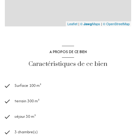
idéalement situé entre centre‑ville et plage — parfait pour des
vacances en famille ou entre amis.
Leaflet
|
©
Maps
|
© OpenStreetMap
Jawg
A PROPOS DE CE BIEN
Caractéristiques de ce bien
Surface 100 m²
terrain 300 m²
séjour 30 m²
3 chambre(s)