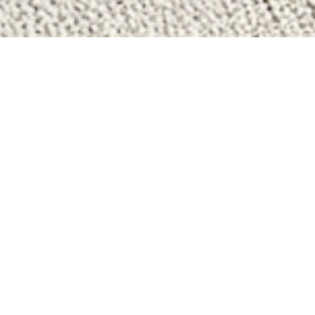
NOS ANNONCES
Ces biens sont recherchés !
ACHAT IMMOBILIER À SAI
ANNONCES IMMOBILIÈRES À SAIN
APPARTEMENT À VENDRE À SAINT
DUPLEX À VENDRE À SAINT-PIERR