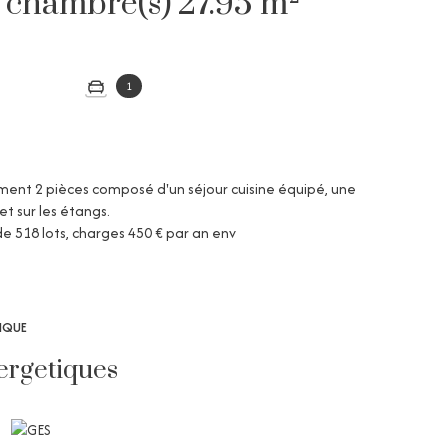
Appartement 2 pièce(s) 1 chambre(s) 27.95 m²
1
ement 2 pièces composé d'un séjour cuisine équipé, une
et sur les étangs.
de 518 lots, charges 450 € par an env
TIQUE
ergetiques