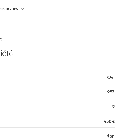
1 niveau(x)
RISTIQUES
3 étage(s)
RO
terrasse
iété
Oui
253
2
450 €
Non