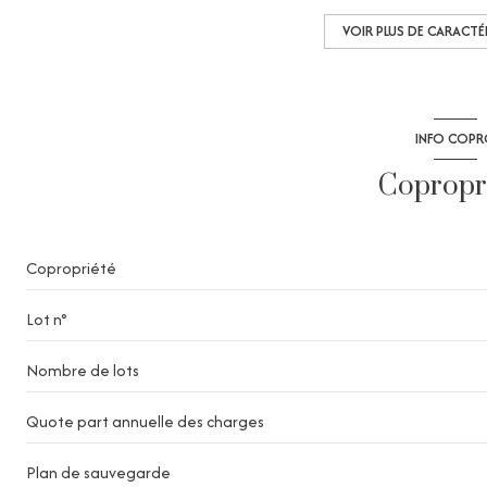
exposition Nord-Est
VOIR PLUS DE CARACTÉ
2ème étage
INFO COP
vue mer
Copropr
Copropriété
Lot n°
Nombre de lots
Quote part annuelle des charges
Plan de sauvegarde