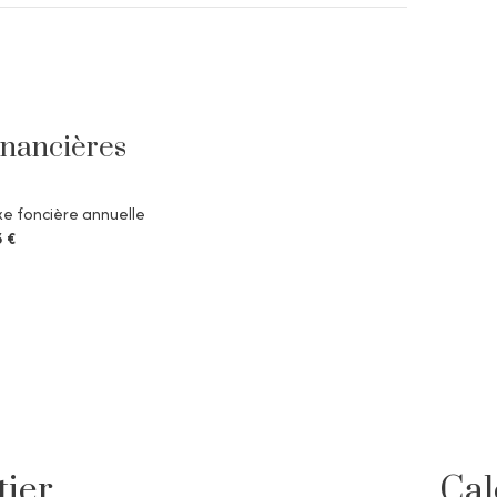
inancières
e foncière annuelle
3 €
tier
Cal