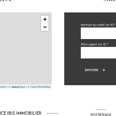
+
Montant du crédit (en €)*
−
Votre apport (en €) *
ENVOYER
aflet
|
©
Maps
|
© OpenStreetMap
Jawg
CE IBIS IMMOBILIER
NOS RÉSEAUX