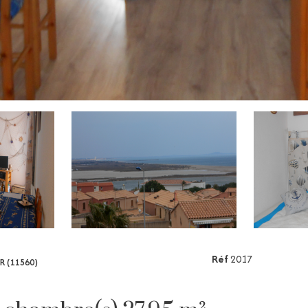
Réf
2017
R (11560)