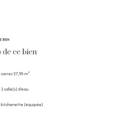
E BIEN
s de ce bien
carrez 27,95 m²
1 salle(s) d'eau
kitchenette (équipée)
1 parking(s)