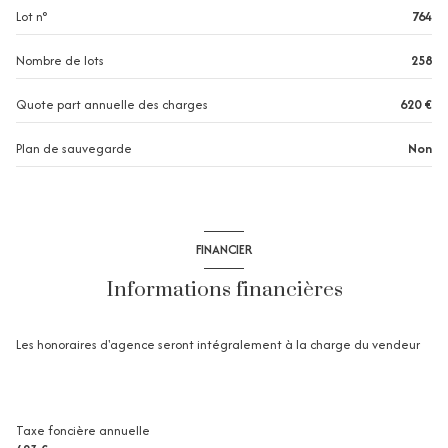
Lot n°
764
2 niveau(x)
Nombre de lots
258
2ème étage
Quote part annuelle des charges
620 €
Plan de sauvegarde
Non
2 étage(s)
vue mer et garrigue
FINANCIER
terrasse
Informations financières
Les honoraires d'agence seront intégralement à la charge du vendeur
Taxe foncière annuelle