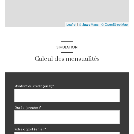
Leaflet
|
©
Maps
|
© OpenStreetMap
Jawg
SIMULATION
Calcul des mensualités
Montant du crédit (en €)*
Durée (années)*
Votre apport (en €) *