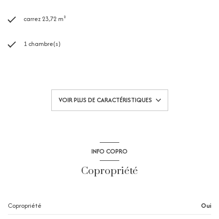
carrez 23,72 m²
1 chambre(s)
1 salle(s) d'eau
construit en 1986
VOIR PLUS DE CARACTÉRISTIQUES
kitchenette (équipée)
Chauffage individuel : radiateur (electrique)
INFO COPRO
1 parking(s)
Copropriété
exposition Nord-Ouest
Copropriété
Oui
1 côté(s) mitoyen(s)