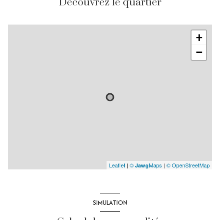
Découvrez le quartier
+
−
Leaflet
|
©
Maps
|
© OpenStreetMap
Jawg
SIMULATION