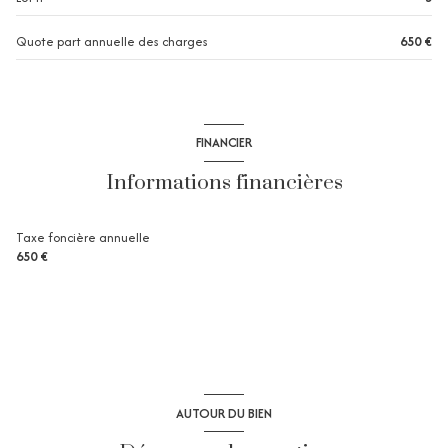
1er étage
Quote part annuelle des charges
650 €
2 étage(s)
ascenseur
FINANCIER
Informations financières
terrasse
interphone
Taxe foncière annuelle
650 €
accès handicapé
AUTOUR DU BIEN