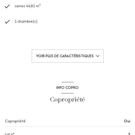
carrez 44,81 m²
1 chambre(s)
1 salle(s) de bain
1 salle(s) d'eau
VOIR PLUS DE CARACTÉRISTIQUES
construit en 2015
cuisine américaine (équipée)
INFO COPRO
exposition Sud
Copropriété
1 côté(s) mitoyen(s)
Copropriété
Oui
1 niveau(x)
Lot n°
5