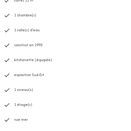
carrez 22 m²
1 chambre(s)
1 salle(s) d'eau
construit en 1992
kitchenette (équipée)
exposition Sud-Est
1 niveau(x)
1 étage(s)
vue mer