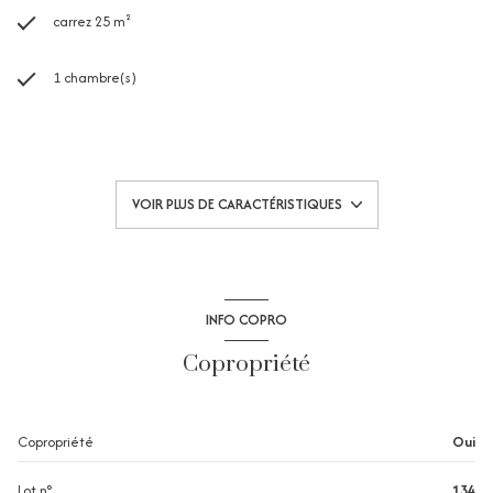
carrez 25 m²
1 chambre(s)
1 salle(s) d'eau
construit en 1984
VOIR PLUS DE CARACTÉRISTIQUES
kitchenette (équipée)
Chauffage individuel : radiateur (electrique)
INFO COPRO
1 parking(s)
Copropriété
exposition Nord-Est
Copropriété
Oui
1 côté(s) mitoyen(s)
Lot n°
134