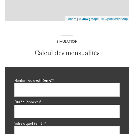
Leaflet
|
©
Maps
|
© OpenStreetMap
Jawg
SIMULATION
Calcul des mensualités
Montant du crédit (en €)*
Durée (années)*
Votre apport (en €) *