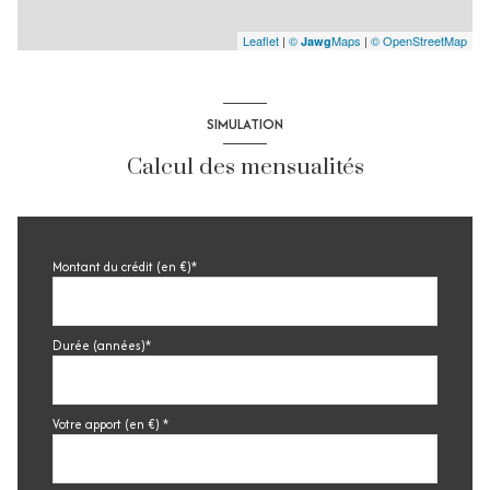
Leaflet
|
©
Maps
|
© OpenStreetMap
Jawg
SIMULATION
Calcul des mensualités
Montant du crédit (en €)*
Durée (années)*
Votre apport (en €) *