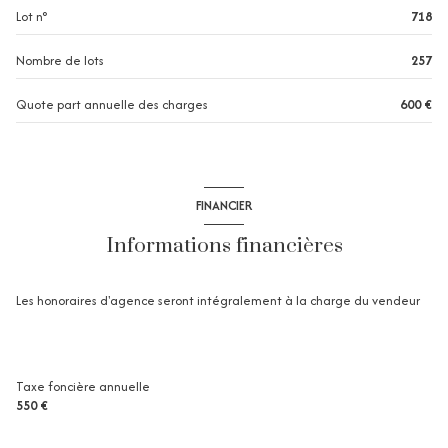
Lot n°
718
1 niveau(x)
Nombre de lots
257
2 étage(s)
Quote part annuelle des charges
600 €
terrasse
FINANCIER
Informations financières
Les honoraires d'agence seront intégralement à la charge du vendeur
Taxe foncière annuelle
550 €