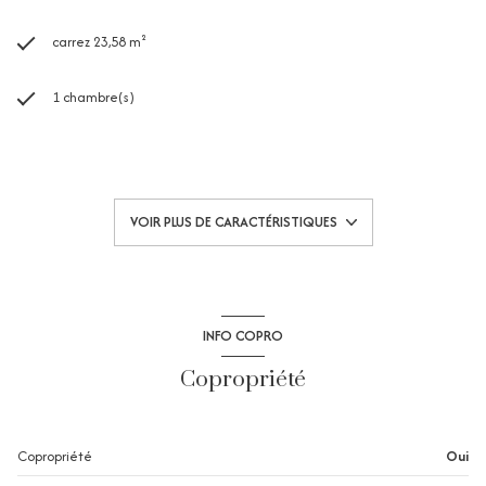
carrez 23,58 m²
1 chambre(s)
1 salle(s) d'eau
construit en 1988
VOIR PLUS DE CARACTÉRISTIQUES
kitchenette (équipée)
Chauffage individuel : radiateur (electrique)
INFO COPRO
1 parking(s)
Copropriété
exposition Sud-Est
Copropriété
Oui
2 côté(s) mitoyen(s)