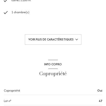
carrez 25,80 m²
1 chambre(s)
1 salle(s) d'eau
construit en 1982
VOIR PLUS DE CARACTÉRISTIQUES
kitchenette (équipée)
Chauffage individuel : autre (autre)
INFO COPRO
exposition Est
Copropriété
2 côté(s) mitoyen(s)
Copropriété
Oui
1 niveau(x)
Lot n°
47