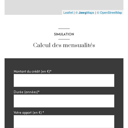
Leaflet
|
©
Maps
|
© OpenStreetMap
Jawg
SIMULATION
Calcul des mensualités
Montant du crédit (en €)*
Durée (années)*
Votre apport (en €) *