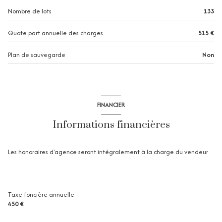
3 étage(s)
Nombre de lots
133
cave
Quote part annuelle des charges
515 €
Plan de sauvegarde
Non
terrasse
FINANCIER
Informations financières
Les honoraires d'agence seront intégralement à la charge du vendeur
Taxe foncière annuelle
450 €