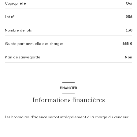
Copropriété
Oui
1 niveau(x)
Lot n°
256
2ème étage
Nombre de lots
130
2 étage(s)
Quote part annuelle des charges
685 €
Plan de sauvegarde
Non
vue MER
terrasse
FINANCIER
Informations financières
Les honoraires d'agence seront intégralement à la charge du vendeur