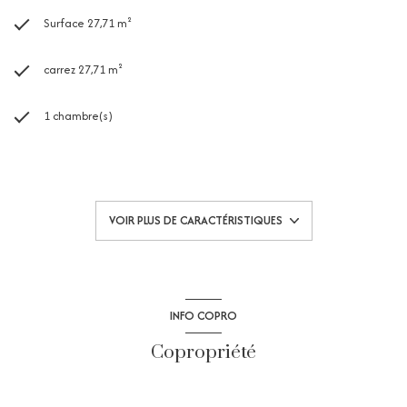
Surface 27,71 m²
carrez 27,71 m²
1 chambre(s)
1 salle(s) d'eau
construit en 1983
VOIR PLUS DE CARACTÉRISTIQUES
kitchenette (équipée)
Chauffage individuel : radiateur (climatisation)
INFO COPRO
exposition Sud-Est
Copropriété
1 côté(s) mitoyen(s)