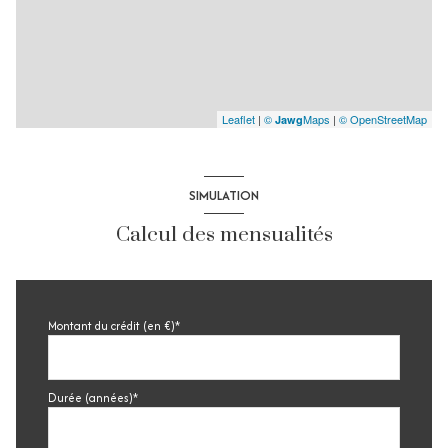
Leaflet
|
©
Maps
|
© OpenStreetMap
Jawg
SIMULATION
Calcul des mensualités
Montant du crédit (en €)*
Durée (années)*