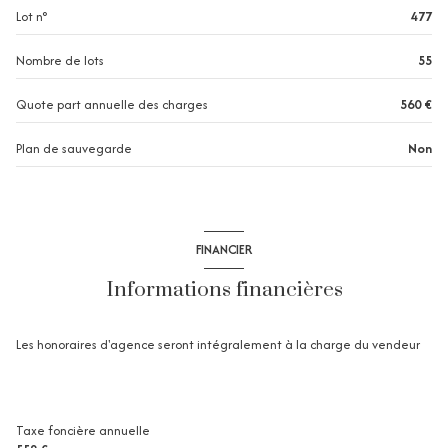
Lot n°
477
1 niveau(x)
Nombre de lots
55
1er étage
Quote part annuelle des charges
560 €
Plan de sauvegarde
Non
3 étage(s)
vue Etangs
FINANCIER
balcon
Informations financières
Les honoraires d'agence seront intégralement à la charge du vendeur
Taxe foncière annuelle