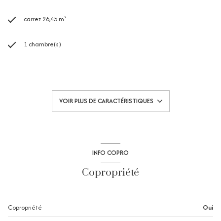
carrez 26,45 m²
1 chambre(s)
1 salle(s) d'eau
construit en 1981
VOIR PLUS DE CARACTÉRISTIQUES
kitchenette (équipée)
Chauffage individuel : radiateur (electrique)
INFO COPRO
1 parking(s)
Copropriété
exposition Ouest
Copropriété
Oui
2 côté(s) mitoyen(s)