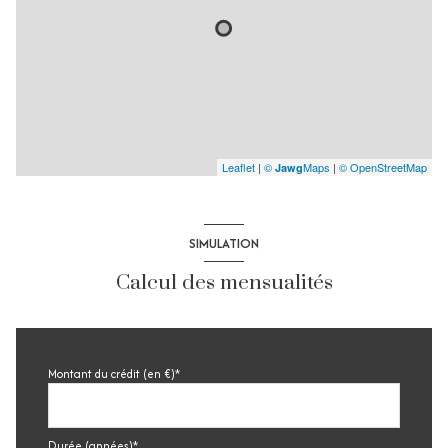
Leaflet
|
©
Maps
|
© OpenStreetMap
Jawg
SIMULATION
Calcul des mensualités
Montant du crédit (en €)*
Durée (années)*