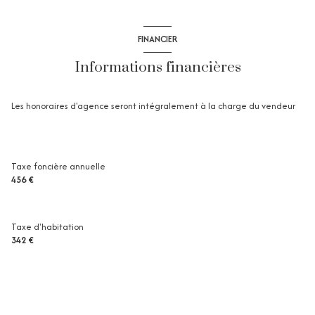
salon/sejour
m²
3ème étage
cuisine
m²
FINANCIER
salon/sejour
m²
3 étage(s)
Informations financières
chambre
m²
terrasse
balcon
m²
Les honoraires d'agence seront intégralement à la charge du vendeur
terrasse
m²
Taxe foncière annuelle
456 €
Taxe d'habitation
342 €