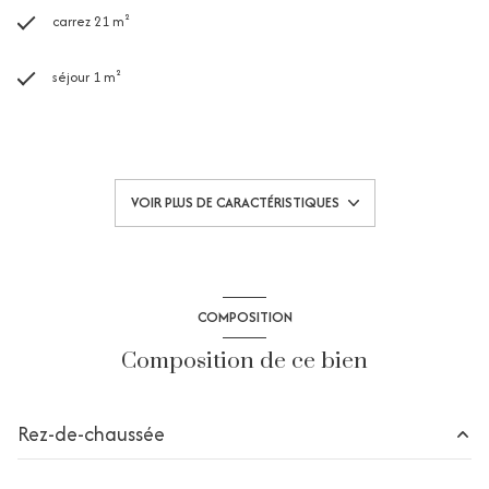
carrez 21 m²
séjour 1 m²
1 chambre(s)
1 salle(s) d'eau
VOIR PLUS DE CARACTÉRISTIQUES
construit en 1983
kitchenette (équipée)
COMPOSITION
1 parking(s)
Composition de ce bien
exposition Ouest
Rez-de-chaussée
2 niveau(x)