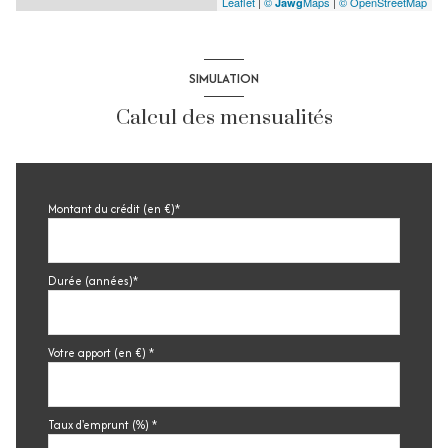
Leaflet
|
©
Maps
|
© OpenStreetMap
Jawg
SIMULATION
Calcul des mensualités
Montant du crédit (en €)*
Durée (années)*
Votre apport (en €) *
Taux d'emprunt (%) *