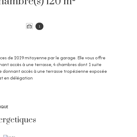
Maison 5 pièce(s) 4 chambre(s) 120 m²
1
aces de 2019 mitoyenne par le garage. Elle vous offre
nant accès à une terrasse, 4 chambres dont 1 suite
age donnant accès à une terrasse tropézienne exposée
at en délégation
TIQUE
ergetiques