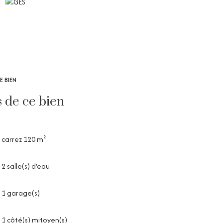
E BIEN
s de ce bien
carrez 120 m²
2 salle(s) d'eau
1 garage(s)
1 côté(s) mitoyen(s)