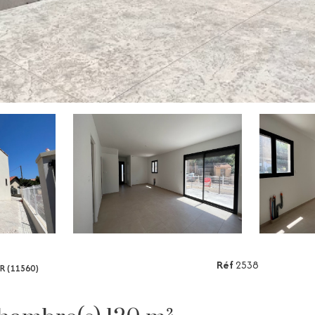
Réf
2538
R (11560)