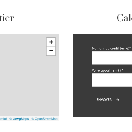
tier
Cal
+
Montant du crédit (en €)*
−
Votre apport (en €) *
ENVOYER
aflet
|
©
Maps
|
© OpenStreetMap
Jawg