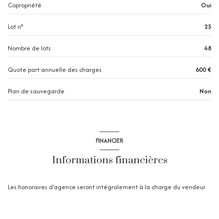
Copropriété
Oui
exposition Sud
Lot n°
25
2 côté(s) mitoyen(s)
Nombre de lots
48
2 niveau(x)
Quote part annuelle des charges
600 €
Plan de sauvegarde
Non
terrasse
arboré
FINANCIER
Informations financières
Les honoraires d'agence seront intégralement à la charge du vendeur