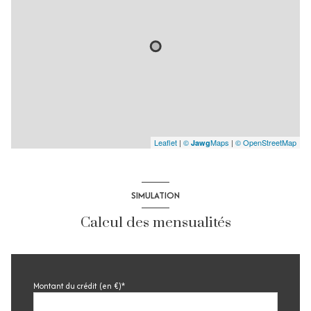
Leaflet
|
©
Maps
|
© OpenStreetMap
Jawg
SIMULATION
Calcul des mensualités
Montant du crédit (en €)*