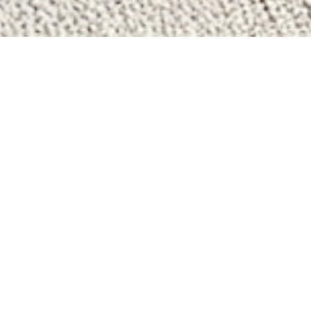
NOS ANNONCES
Ces biens sont recherchés !
ACHAT IMMOBILIER À SAI
ANNONCES IMMOBILIÈRES À SAIN
APPARTEMENT À VENDRE À SAINT
DUPLEX À VENDRE À SAINT-PIERR